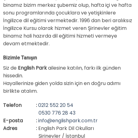
binamız bizim merkez şubemiz olup, hafta içi ve hafta
sonu programlarında çocuklara ve yetişkinlere
İngilizce dil eğitimi vermektedir. 1996 dan beri aralıksız
İngilizce Kursu olarak hizmet veren Şirinevler eğitim
binamız hali hazırda dil eğitimi hizmeti vermeye
devam etmektedir.
Bizimle Tanışın
Siz de
English Park
ailesine katılın, farkı ilk günden
hissedin.
Hayallerinize giden yolda sizin için en doğru adımı
birlikte atalım.
Telefon
:
0212 552 20 54
0530 776 28 43
E-posta
:
info@englishpark.com.tr
Adres
:
English Park Dil Okulları
Şirinevler / İstanbul