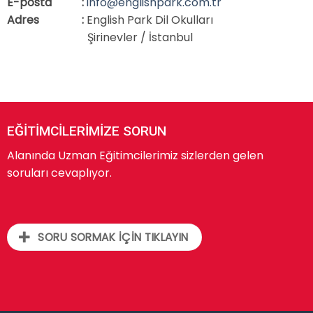
E-posta
:
info@englishpark.com.tr
Adres
:
English Park Dil Okulları
Şirinevler / İstanbul
EĞİTİMCİLERİMİZE SORUN
Alanında Uzman Eğitimcilerimiz sizlerden gelen
soruları cevaplıyor.
SORU SORMAK İÇİN TIKLAYIN