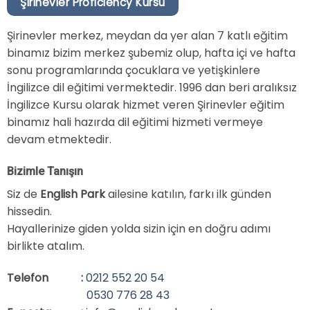
Şirinevler Proficiency Kursu
Şirinevler merkez, meydan da yer alan 7 katlı eğitim
binamız bizim merkez şubemiz olup, hafta içi ve hafta
sonu programlarında çocuklara ve yetişkinlere
İngilizce dil eğitimi vermektedir. 1996 dan beri aralıksız
İngilizce Kursu olarak hizmet veren Şirinevler eğitim
binamız hali hazırda dil eğitimi hizmeti vermeye
devam etmektedir.
Bizimle Tanışın
Siz de
English Park
ailesine katılın, farkı ilk günden
hissedin.
Hayallerinize giden yolda sizin için en doğru adımı
birlikte atalım.
Telefon
:
0212 552 20 54
0530 776 28 43