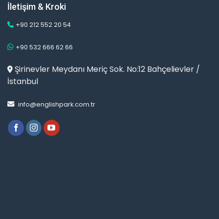
İletişim & Kroki
+90 212 552 20 54
+90 532 666 62 66
Şirinevler Meydanı Meriç Sok. No:12 Bahçelievler /
İstanbul
info@englishpark.com.tr