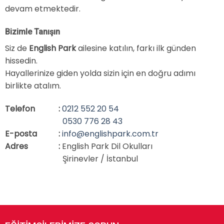
devam etmektedir.
Bizimle Tanışın
Siz de
English Park
ailesine katılın, farkı ilk günden
hissedin.
Hayallerinize giden yolda sizin için en doğru adımı
birlikte atalım.
Telefon
:
0212 552 20 54
0530 776 28 43
E-posta
:
info@englishpark.com.tr
Adres
:
English Park Dil Okulları
Şirinevler / İstanbul