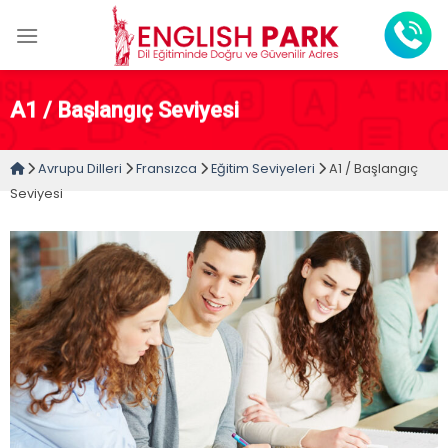
Skip
to
content
A1 / Başlangıç Seviyesi
Avrupu Dilleri
Fransızca
Eğitim Seviyeleri
A1 / Başlangıç
Seviyesi