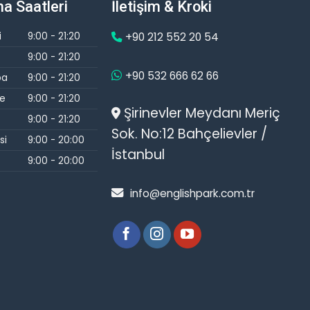
a Saatleri
İletişim & Kroki
i
9:00 - 21:20
+90 212 552 20 54
9:00 - 21:20
+90 532 666 62 66
ba
9:00 - 21:20
e
9:00 - 21:20
Şirinevler Meydanı Meriç
9:00 - 21:20
Sok. No:12 Bahçelievler /
si
9:00 - 20:00
İstanbul
9:00 - 20:00
info@englishpark.com.tr