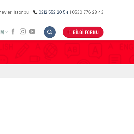
inevler, İstanbul
0212 552 20 54
|
0530 776 28 43
İM
BİLGİ FORMU