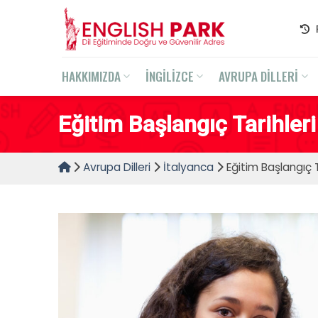
Skip
to
content
HAKKIMIZDA
İNGİLİZCE
AVRUPA DİLLERİ
Eğitim Başlangıç Tarihleri
Avrupa Dilleri
İtalyanca
Eğitim Başlangıç T