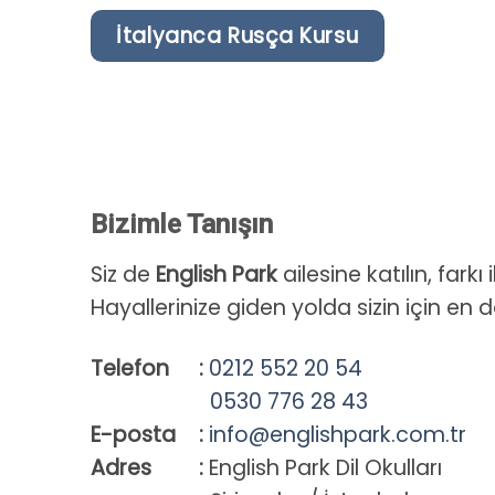
İtalyanca Rusça Kursu
Bizimle Tanışın
Siz de
English Park
ailesine katılın, farkı
Hayallerinize giden yolda sizin için en d
Telefon
:
0212 552 20 54
0530 776 28 43
E-posta
:
info@englishpark.com.tr
Adres
:
English Park Dil Okulları