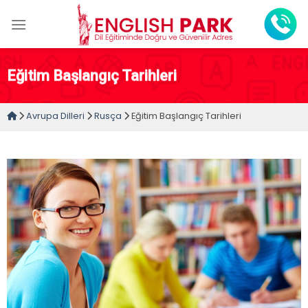
Skip
to
content
Eğitim Başlangıç Tarihleri
Avrupa Dilleri
Rusça
Eğitim Başlangıç Tarihleri