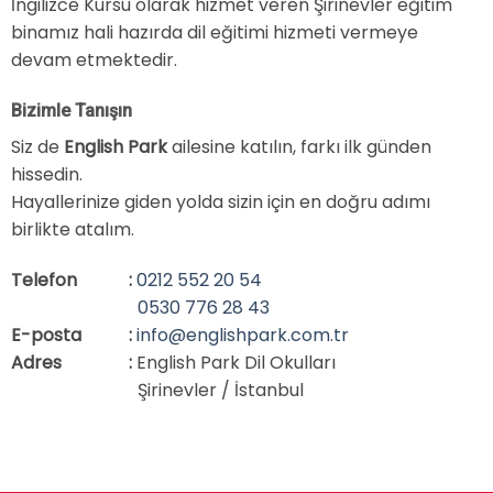
İngilizce Kursu olarak hizmet veren Şirinevler eğitim
binamız hali hazırda dil eğitimi hizmeti vermeye
devam etmektedir.
Bizimle Tanışın
Siz de
English Park
ailesine katılın, farkı ilk günden
hissedin.
Hayallerinize giden yolda sizin için en doğru adımı
birlikte atalım.
Telefon
:
0212 552 20 54
0530 776 28 43
E-posta
:
info@englishpark.com.tr
Adres
:
English Park Dil Okulları
Şirinevler / İstanbul