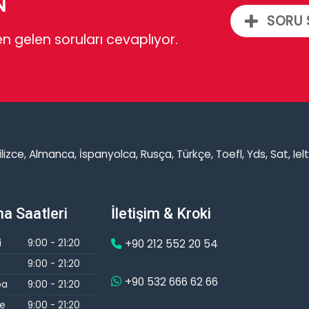
N
SORU 
n gelen soruları cevaplıyor.
ngilizce, Almanca, İspanyolca, Rusça, Türkçe, Toefl, Yds, Sat, Ie
a Saatleri
İletişim & Kroki
i
9:00 - 21:20
+90 212 552 20 54
9:00 - 21:20
+90 532 666 62 66
ba
9:00 - 21:20
e
9:00 - 21:20