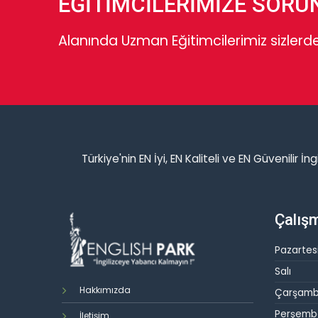
EĞİTİMCİLERİMİZE SORU
Alanında Uzman Eğitimcilerimiz sizlerde
Türkiye'nin EN İyi, EN Kaliteli ve EN Güvenilir İ
Çalışm
Pazartes
Salı
Hakkımızda
Çarşam
Perşemb
İletişim