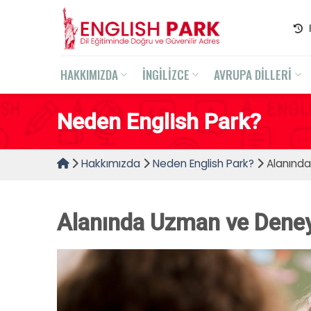
Skip
to
content
HAKKIMIZDA
İNGİLİZCE
AVRUPA DİLLERİ
Neden English Park?
Hakkımızda
Neden English Park?
Alanında
Alanında Uzman ve Deney