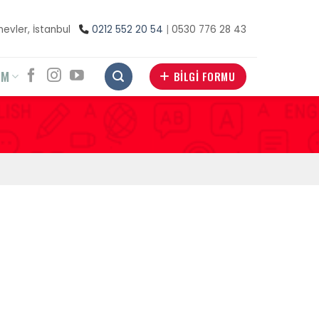
inevler, İstanbul
0212 552 20 54
|
0530 776 28 43
İM
BİLGİ FORMU