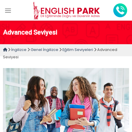
Skip
to
content
Advanced Seviyesi
İngilizce
Genel İngilizce
Eğitim Seviyeleri
Advanced
Seviyesi