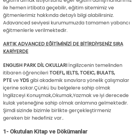
eğitimi almak istiyorsanız eğer eğitim danışmanlarımız
ile hemen irtibata geçebilir, eğitim sitemimiz ve
ğitmenlerimiz hakkında detaylı bilgi alabilirsiniz.
Adavanced seviyesi kurumumuzda tamamen yabancı
eğitmenlerle verilmektedir.
ARTIK ADVANCED EĞİTİMİNİZİ DE BİTİRDİYSENİZ SIRA
KARİYERDE
ENGLISH PARK DİL OKULLARI
İngilizcenin temelinden
itibaren öğrencileri
TOEFL, IELTS, TOEIC, BULATS,
PTE
ve
YDS
gibi akademik sınavlara yönelik çalışmalar
içerine sokar.Çünkü bu belgelere sahip olmak
İngilizceyi Konuşmak,Okumak,Yazmak ve iyi derecede
kulak yeteneğine sahip olmak anlamına gelmektedir.
Şimdi sizinde bizimle birlikte gerçekleştirmeniz
gereken bir hedefiniz var..
1- Okutulan Kitap ve Dökümanlar