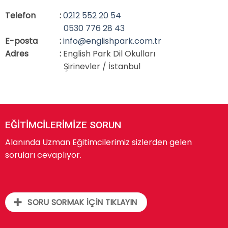
Telefon
:
0212 552 20 54
0530 776 28 43
E-posta
:
info@englishpark.com.tr
Adres
:
English Park Dil Okulları
Şirinevler / İstanbul
EĞİTİMCİLERİMİZE SORUN
Alanında Uzman Eğitimcilerimiz sizlerden gelen
soruları cevaplıyor.
SORU SORMAK İÇİN TIKLAYIN