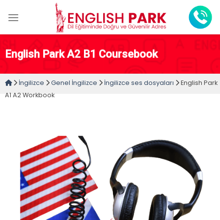
Skip
to
content
English Park A2 B1 Coursebook
İngilizce
Genel İngilizce
İngilizce ses dosyaları
English Park
A1 A2 Workbook