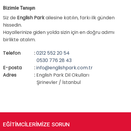
Bizimle Tanışın
Siz de
English Park
ailesine katılın, farkı ilk günden
hissedin.
Hayallerinize giden yolda sizin için en doğru adımı
birlikte atalım.
Telefon
:
0212 552 20 54
0530 776 28 43
E-posta
:
info@englishpark.com.tr
Adres
:
English Park Dil Okulları
Şirinevler / İstanbul
EĞİTİMCİLERİMİZE SORUN