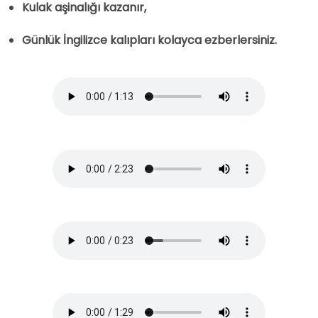
Kulak aşinalığı kazanır,
Günlük İngilizce kalıpları kolayca ezberlersiniz.