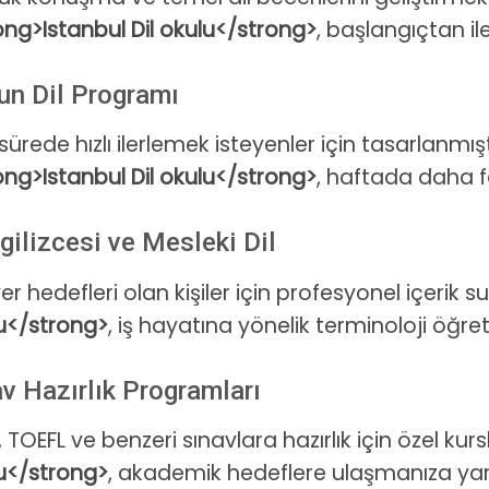
ong>Istanbul Dil okulu</strong>
, başlangıçtan il
un Dil Programı
 sürede hızlı ilerlemek isteyenler için tasarlanm
ong>Istanbul Dil okulu</strong>
, haftada daha fa
ngilizcesi ve Mesleki Dil
er hedefleri olan kişiler için profesyonel içerik 
u</strong>
, iş hayatına yönelik terminoloji öğreti
v Hazırlık Programları
, TOEFL ve benzeri sınavlara hazırlık için özel kur
u</strong>
, akademik hedeflere ulaşmanıza yar