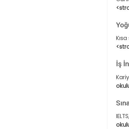
<str
Yoğ
Kısa
<str
İş İ
Kariy
okul
Sına
IELTS
okul