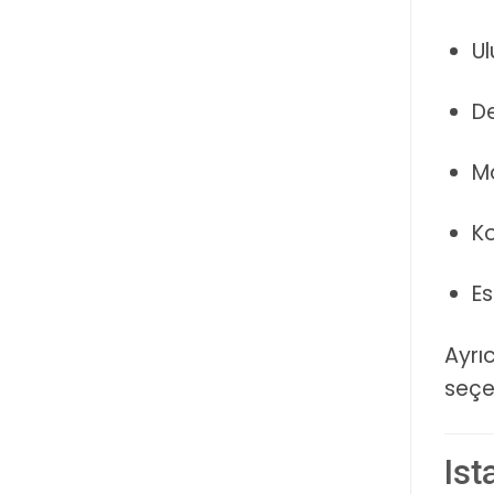
Ul
De
Mo
K
Es
Ayrı
seçe
Ist