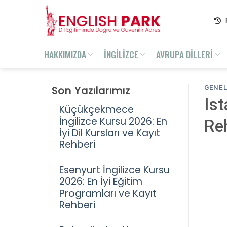
Skip
to
content
HAKKIMIZDA
İNGİLİZCE
AVRUPA DİLLERİ
GENE
Son Yazılarımız
Ist
Küçükçekmece
İngilizce Kursu 2026: En
Re
İyi Dil Kursları ve Kayıt
Rehberi
Esenyurt İngilizce Kursu
2026: En İyi Eğitim
Programları ve Kayıt
Rehberi