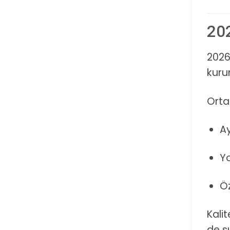
202
2026
kuru
Ortal
Ay
Y
Öz
Kalit
de s