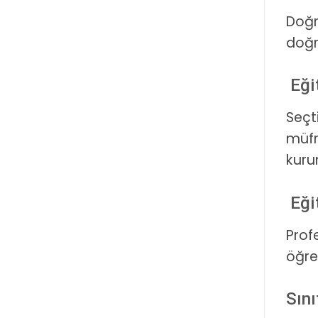
Doğ
doğr
Eğit
Seçt
müfr
kurum
Eği
Prof
öğre
Sın