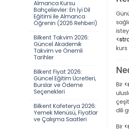
Almanca Kursu
Bahçelievler: En İyi Dil
Günü
Eğitimi ile Almanca
sağl
Öğrenin (2026 Rehberi)
istey
Bilkent Takvim 2026:
<str
Güncel Akademik
kurs 
Takvim ve Önemli
Tarihler
Ned
Bilkent Fiyat 2026:
Güncel Eğitim Ücretleri,
Bir
<
Burslar ve Ödeme
Seçenekleri
ulus
çeşit
Bilkent Kafeterya 2026:
dili 
Yemek Menüsü, Fiyatlar
ve Çalışma Saatleri
Bir
<