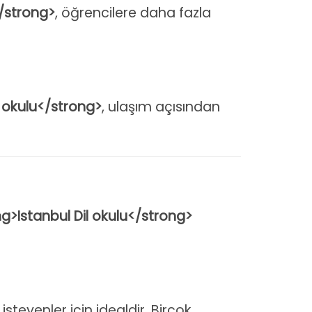
</strong>
, öğrencilere daha fazla
l okulu</strong>
, ulaşım açısından
g>Istanbul Dil okulu</strong>
steyenler için idealdir. Birçok