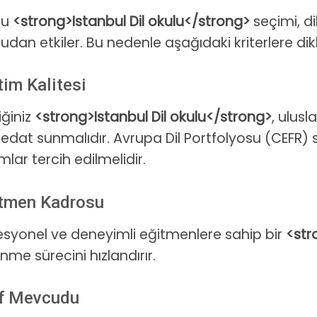
ru
<strong>Istanbul Dil okulu</strong>
seçimi, di
udan etkiler. Bu nedenle aşağıdaki kriterlere di
im Kalitesi
iğiniz
<strong>Istanbul Dil okulu</strong>
, ulusl
edat sunmalıdır. Avrupa Dil Portfolyosu (CEFR) 
lar tercih edilmelidir.
tmen Kadrosu
esyonel ve deneyimli eğitmenlere sahip bir
<str
nme sürecini hızlandırır.
ıf Mevcudu