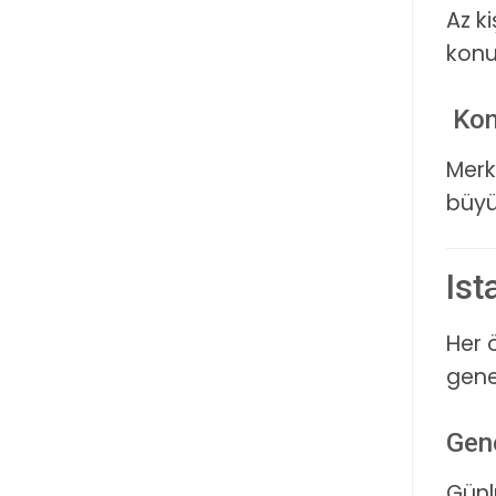
Az ki
konu
Kon
Merk
büyü
Ist
Her ö
genel
Gen
Günl