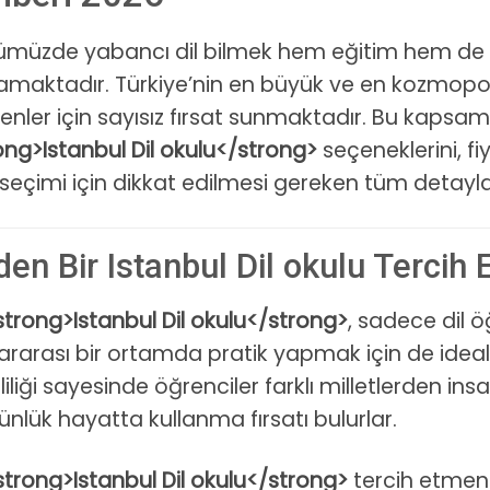
müzde yabancı dil bilmek hem eğitim hem de k
amaktadır. Türkiye’nin en büyük ve en kozmopol
enler için sayısız fırsat sunmaktadır. Bu kapsamlı
ong>Istanbul Dil okulu</strong>
seçeneklerini, fi
seçimi için dikkat edilmesi gereken tüm detayları
en Bir Istanbul Dil okulu Tercih 
strong>Istanbul Dil okulu</strong>
, sadece dil 
lararası bir ortamda pratik yapmak için de ideal 
liliği sayesinde öğrenciler farklı milletlerden ins
günlük hayatta kullanma fırsatı bulurlar.
strong>Istanbul Dil okulu</strong>
tercih etmeni