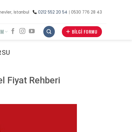
inevler, İstanbul
0212 552 20 54
|
0530 776 28 43
İM
BİLGİ FORMU
RSU
el Fiyat Rehberi