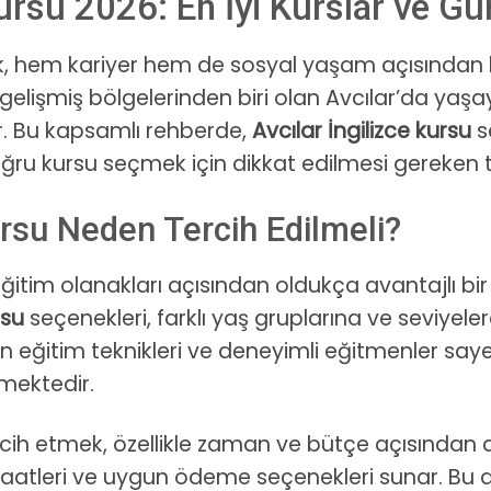
Kursu 2026: En İyi Kurslar ve Gü
k, hem kariyer hem de sosyal yaşam açısından 
lişmiş bölgelerinden biri olan Avcılar’da yaşayan
r. Bu kapsamlı rehberde,
Avcılar İngilizce kursu
s
 doğru kursu seçmek için dikkat edilmesi gereken 
ursu Neden Tercih Edilmeli?
e eğitim olanakları açısından oldukça avantajlı 
rsu
seçenekleri, farklı yaş gruplarına ve seviye
eğitim teknikleri ve deneyimli eğitmenler saye
lmektedir.
cih etmek, özellikle zaman ve bütçe açısından 
saatleri ve uygun ödeme seçenekleri sunar. Bu d