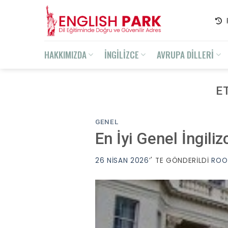
Skip
to
content
HAKKIMIZDA
İNGİLİZCE
AVRUPA DİLLERİ
E
GENEL
En İyi Genel İngili
26 NISAN 2026
’' TE GÖNDERILDI
ROO