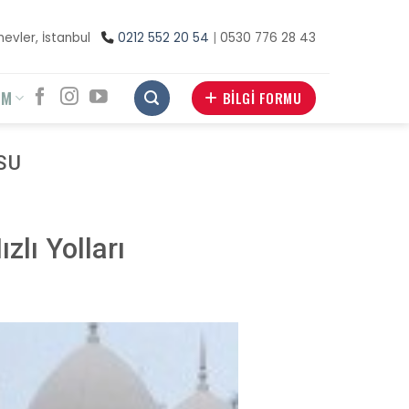
inevler, İstanbul
0212 552 20 54
|
0530 776 28 43
İM
BİLGİ FORMU
SU
zlı Yolları