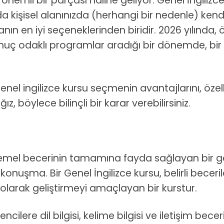
 önemli bir parçası haline geliyor. Genel İngilizc
da kişisel alanınızda (herhangi bir nedenle) kend
manın en iyi seçeneklerinden biridir. 2026 yılında
onuç odaklı programlar aradığı bir dönemde, bir 
nel ingilizce kursu seçmenin avantajlarını, özellik
 böylece bilinçli bir karar verebilirsiniz.
 temel becerinin tamamına fayda sağlayan bir ge
nuşma. Bir Genel İngilizce kursu, belirli beceri
 olarak geliştirmeyi amaçlayan bir kurstur.
encilere dil bilgisi, kelime bilgisi ve iletişim bec