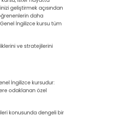
e kursu, ister hayatta
inizi geliştirmek açısından
, öğrenenlerin daha
Genel İngilizce kursu tüm
lerini ve stratejilerini
nel İngilizce kursudur:
lere odaklanan özel
erileri konusunda dengeli bir