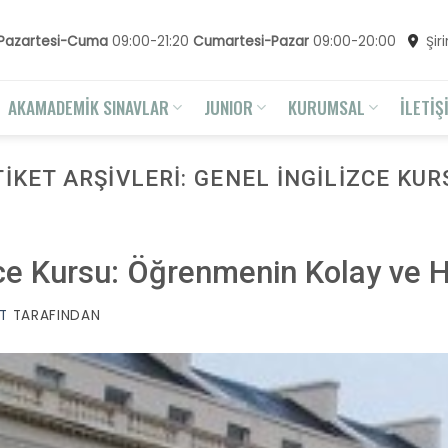
Pazartesi-Cuma
09:00-21:20
Cumartesi-Pazar
09:00-20:00
Şir
AKAMADEMİK SINAVLAR
JUNIOR
KURUMSAL
İLETİŞ
TIKET ARŞIVLERI:
GENEL İNGILIZCE KUR
zce Kursu: Öğrenmenin Kolay ve Hı
T
TARAFINDAN