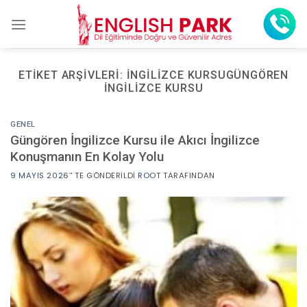
Skip
to
content
ETIKET ARŞIVLERI:
İNGILIZCE KURSUGÜNGÖREN
INGILIZCE KURSU
GENEL
Güngören İngilizce Kursu ile Akıcı İngilizce
Konuşmanın En Kolay Yolu
9 MAYIS 2026
’' TE GÖNDERILDI
ROOT
TARAFINDAN