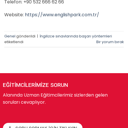
Telefon: ‪+90 532 666 62 66
Website:
https://www.englishpark.com.tr/
Genel
gönderildi
|
İngilizce sınavlarında başarı yöntemleri
etiketlendi
Bir yorum bırak
EĞİTİMCİLERİMİZE SORUN
Alanında Uzman Eğitimcilerimiz sizlerden gelen
soruları cevaplıyor.