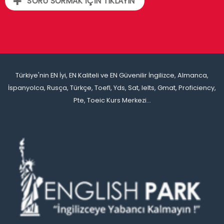
SORU SORMAK İÇİN TIKLAYIN
Türkiye'nin EN İyi, EN Kaliteli ve EN Güvenilir İngilizce, Almanca,
İspanyolca, Rusça, Türkçe, Toefl, Yds, Sat, Ielts, Gmat, Proficiency,
Pte, Toeic Kurs Merkezi...