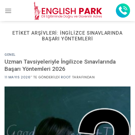
Skip
to
content
ETIKET ARŞIVLERI:
İNGILIZCE SINAVLARINDA
BAŞARI YÖNTEMLERI
GENEL
Uzman Tavsiyeleriyle İngilizce Sınavlarında
Başarı Yöntemleri 2026
11 MAYIS 2026
’' TE GÖNDERILDI
ROOT
TARAFINDAN